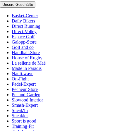
Unsere Geschäfte
Basket-Center
Daily Bikers
Direct Running
Direct-Volley
Espace Golf
Galopp-Store
Golf and co
Handball-Store
House of Rugby
La sellerie de Maé
Made in Paradis
Nauti-wave
On-Fight
Padel-Expert
Pecheur-Store
Pet and Garden
Slowood Interior
Smash-Expert
Sneak'In
Sneakids
Sport is good
Training-Fit