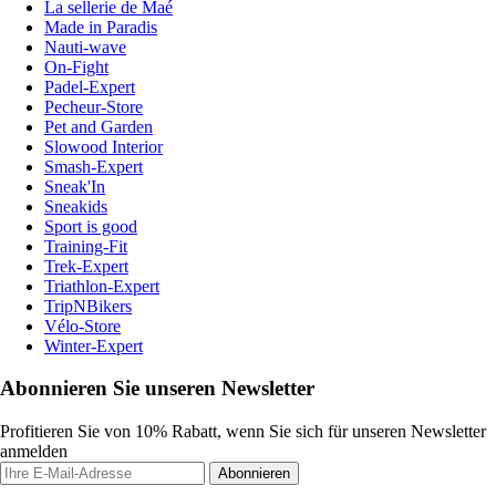
La sellerie de Maé
Made in Paradis
Nauti-wave
On-Fight
Padel-Expert
Pecheur-Store
Pet and Garden
Slowood Interior
Smash-Expert
Sneak'In
Sneakids
Sport is good
Training-Fit
Trek-Expert
Triathlon-Expert
TripNBikers
Vélo-Store
Winter-Expert
Abonnieren Sie unseren Newsletter
Profitieren Sie von 10% Rabatt, wenn Sie sich für unseren Newsletter
anmelden
Abonnieren