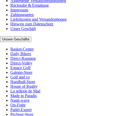
Allgemeine Verkaufsbedingungen
Rückgabe & Erstattung
Impressum
Zahlungsarten
Lieferkosten und Versandoptionen
Hinweis zum Datenschutz
Unser Geschäft
Unsere Geschäfte
Basket-Center
Daily Bikers
Direct Running
Direct-Volley
Espace Golf
Galopp-Store
Golf and co
Handball-Store
House of Rugby
La sellerie de Maé
Made in Paradis
Nauti-wave
On-Fight
Padel-Expert
Pecheur-Store