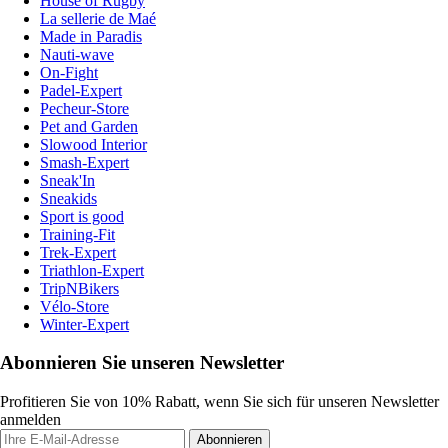
House of Rugby
La sellerie de Maé
Made in Paradis
Nauti-wave
On-Fight
Padel-Expert
Pecheur-Store
Pet and Garden
Slowood Interior
Smash-Expert
Sneak'In
Sneakids
Sport is good
Training-Fit
Trek-Expert
Triathlon-Expert
TripNBikers
Vélo-Store
Winter-Expert
Abonnieren Sie unseren Newsletter
Profitieren Sie von 10% Rabatt, wenn Sie sich für unseren Newsletter
anmelden
Abonnieren