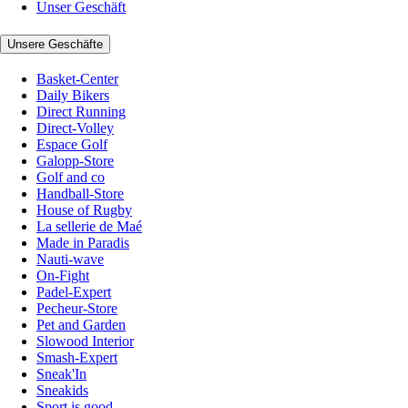
Unser Geschäft
Unsere Geschäfte
Basket-Center
Daily Bikers
Direct Running
Direct-Volley
Espace Golf
Galopp-Store
Golf and co
Handball-Store
House of Rugby
La sellerie de Maé
Made in Paradis
Nauti-wave
On-Fight
Padel-Expert
Pecheur-Store
Pet and Garden
Slowood Interior
Smash-Expert
Sneak'In
Sneakids
Sport is good