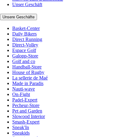
Unser Geschäft
Unsere Geschäfte
Basket-Center
Daily Bikers
Direct Running
Direct-Volley
Espace Golf
Galopp-Store
Golf and co
Handball-Store
House of Rugby
La sellerie de Maé
Made in Paradis
Nauti-wave
On-Fight
Padel-Expert
Pecheur-Store
Pet and Garden
Slowood Interior
Smash-Expert
Sneak'In
Sneakids