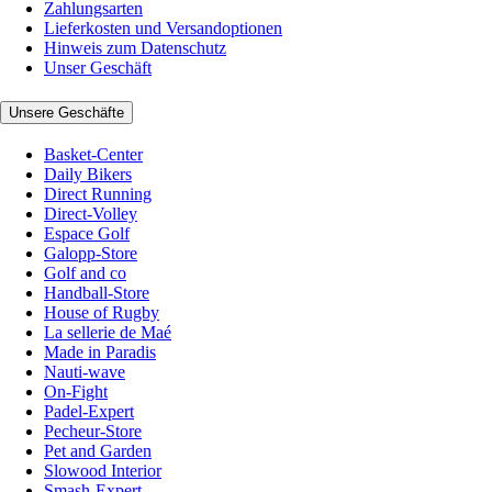
Zahlungsarten
Lieferkosten und Versandoptionen
Hinweis zum Datenschutz
Unser Geschäft
Unsere Geschäfte
Basket-Center
Daily Bikers
Direct Running
Direct-Volley
Espace Golf
Galopp-Store
Golf and co
Handball-Store
House of Rugby
La sellerie de Maé
Made in Paradis
Nauti-wave
On-Fight
Padel-Expert
Pecheur-Store
Pet and Garden
Slowood Interior
Smash-Expert