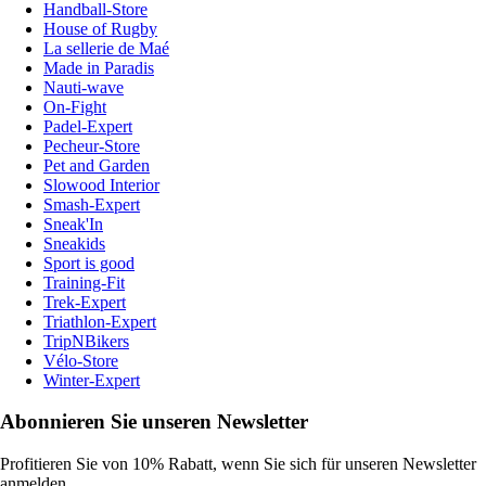
Handball-Store
House of Rugby
La sellerie de Maé
Made in Paradis
Nauti-wave
On-Fight
Padel-Expert
Pecheur-Store
Pet and Garden
Slowood Interior
Smash-Expert
Sneak'In
Sneakids
Sport is good
Training-Fit
Trek-Expert
Triathlon-Expert
TripNBikers
Vélo-Store
Winter-Expert
Abonnieren Sie unseren Newsletter
Profitieren Sie von 10% Rabatt, wenn Sie sich für unseren Newsletter
anmelden