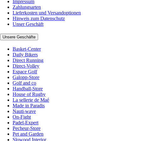
Impressum
Zahlungsarten
Lieferkosten und Versandoptionen
Hinweis zum Datenschutz
Unser Geschäft
Unsere Geschäfte
Basket-Center
Daily Bikers
Direct Running
Direct-Volley
Espace Golf
Galopp-Store
Golf and co
Handball-Store
House of Rugby
La sellerie de Maé
Made in Paradis
Nauti-wave
On-Fight
Padel-Expert
Pecheur-Store
Pet and Garden
Slowood Interior