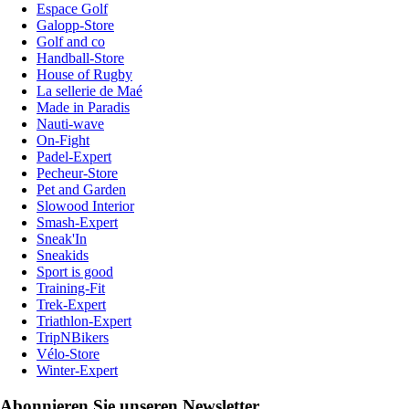
Espace Golf
Galopp-Store
Golf and co
Handball-Store
House of Rugby
La sellerie de Maé
Made in Paradis
Nauti-wave
On-Fight
Padel-Expert
Pecheur-Store
Pet and Garden
Slowood Interior
Smash-Expert
Sneak'In
Sneakids
Sport is good
Training-Fit
Trek-Expert
Triathlon-Expert
TripNBikers
Vélo-Store
Winter-Expert
Abonnieren Sie unseren Newsletter