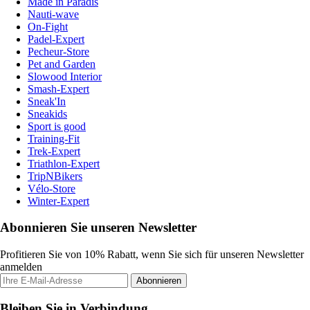
Made in Paradis
Nauti-wave
On-Fight
Padel-Expert
Pecheur-Store
Pet and Garden
Slowood Interior
Smash-Expert
Sneak'In
Sneakids
Sport is good
Training-Fit
Trek-Expert
Triathlon-Expert
TripNBikers
Vélo-Store
Winter-Expert
Abonnieren Sie unseren Newsletter
Profitieren Sie von 10% Rabatt, wenn Sie sich für unseren Newsletter
anmelden
Abonnieren
Bleiben Sie in Verbindung