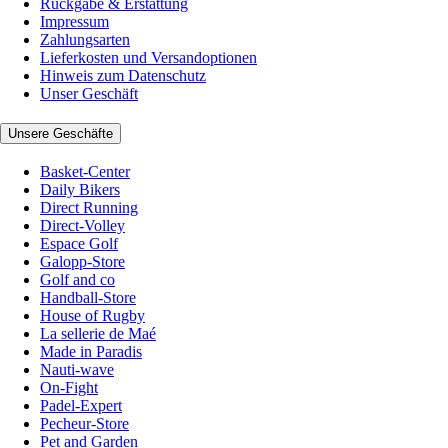
Rückgabe & Erstattung
Impressum
Zahlungsarten
Lieferkosten und Versandoptionen
Hinweis zum Datenschutz
Unser Geschäft
Unsere Geschäfte
Basket-Center
Daily Bikers
Direct Running
Direct-Volley
Espace Golf
Galopp-Store
Golf and co
Handball-Store
House of Rugby
La sellerie de Maé
Made in Paradis
Nauti-wave
On-Fight
Padel-Expert
Pecheur-Store
Pet and Garden