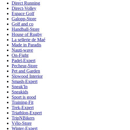
Direct Running
Direct-Volley
Espace Golf
Galopp-Store
Golf and co
Handball-Store
House of Rugby
La sellerie de Maé
Made in Paradis
Nauti-wave
On-Fight
Padel-Expert
Pecheur-Store
Pet and Garden
Slowood Interior
Smash-Expert
Sneak'In
Sneakids
Sport is good
Training-Fit
Trek-Expert
Triathlon-Expert
TripNBikers
Vélo-Store
Winter-Expert