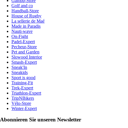
Galopp-Store
Golf and co
Handball-Store
House of Rugby
La sellerie de Maé
Made in Paradis
Nauti-wave
On-Fight
Padel-Expert
Pecheur-Store
Pet and Garden
Slowood Interior
Smash-Expert
Sneak'In
Sneakids
Sport is good
Training-Fit
Trek-Expert
Triathlon-Expert
TripNBikers
Vélo-Store
Winter-Expert
Abonnieren Sie unseren Newsletter