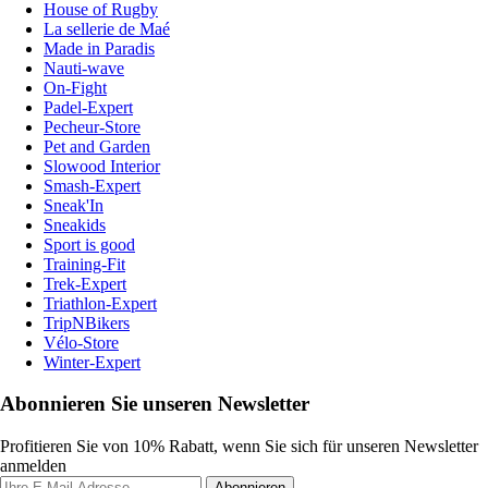
House of Rugby
La sellerie de Maé
Made in Paradis
Nauti-wave
On-Fight
Padel-Expert
Pecheur-Store
Pet and Garden
Slowood Interior
Smash-Expert
Sneak'In
Sneakids
Sport is good
Training-Fit
Trek-Expert
Triathlon-Expert
TripNBikers
Vélo-Store
Winter-Expert
Abonnieren Sie unseren Newsletter
Profitieren Sie von 10% Rabatt, wenn Sie sich für unseren Newsletter
anmelden
Abonnieren