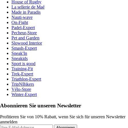
House of Rugby
La sellerie de Maé
Made in Paradis
Nauti-wave
On-Fight
Padel-Expert
Pecheur-Store
Pet and Garden
Slowood Interior
Smash-Expert
Sneak'In
Sneakids
Sport is good
Training-Fit
Trek-Expert
Triathlon-Expert
TripNBikers
Vélo-Store
Winter-Expert
Abonnieren Sie unseren Newsletter
Profitieren Sie von 10% Rabatt, wenn Sie sich für unseren Newsletter
anmelden
Abonnieren