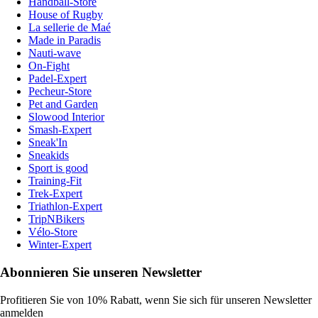
Handball-Store
House of Rugby
La sellerie de Maé
Made in Paradis
Nauti-wave
On-Fight
Padel-Expert
Pecheur-Store
Pet and Garden
Slowood Interior
Smash-Expert
Sneak'In
Sneakids
Sport is good
Training-Fit
Trek-Expert
Triathlon-Expert
TripNBikers
Vélo-Store
Winter-Expert
Abonnieren Sie unseren Newsletter
Profitieren Sie von 10% Rabatt, wenn Sie sich für unseren Newsletter
anmelden