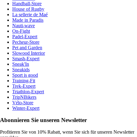
Handball-Store
House of Rugby
La sellerie de Maé
Made in Paradis
Nauti-wave
On-Fight
Padel-Expert
Pecheur-Store
Pet and Garden
Slowood Interior
Smash-Expert
Sneak'In
Sneakids
Sport is good
Training-Fit
Trek-Expert
Triathlon-Expert
TripNBikers
Vélo-Store
Winter-Expert
Abonnieren Sie unseren Newsletter
Profitieren Sie von 10% Rabatt, wenn Sie sich für unseren Newsletter