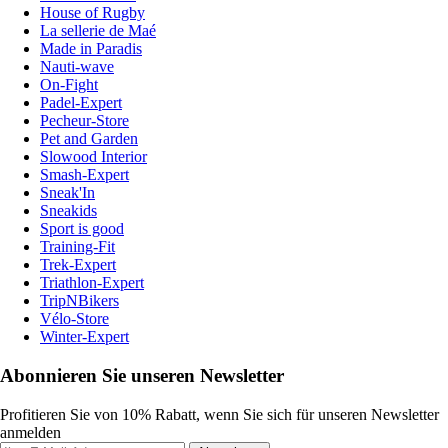
House of Rugby
La sellerie de Maé
Made in Paradis
Nauti-wave
On-Fight
Padel-Expert
Pecheur-Store
Pet and Garden
Slowood Interior
Smash-Expert
Sneak'In
Sneakids
Sport is good
Training-Fit
Trek-Expert
Triathlon-Expert
TripNBikers
Vélo-Store
Winter-Expert
Abonnieren Sie unseren Newsletter
Profitieren Sie von 10% Rabatt, wenn Sie sich für unseren Newsletter
anmelden