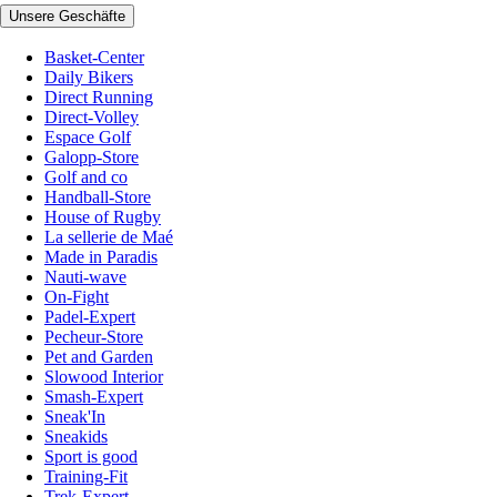
Unsere Geschäfte
Basket-Center
Daily Bikers
Direct Running
Direct-Volley
Espace Golf
Galopp-Store
Golf and co
Handball-Store
House of Rugby
La sellerie de Maé
Made in Paradis
Nauti-wave
On-Fight
Padel-Expert
Pecheur-Store
Pet and Garden
Slowood Interior
Smash-Expert
Sneak'In
Sneakids
Sport is good
Training-Fit
Trek-Expert