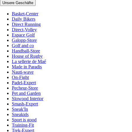
Unsere Geschäfte
Basket-Center
Daily Bikers
Direct Running
Direct-Volley
Espace Golf
Galopp-Store
Golf and co
Handball-Store
House of Rugby
La sellerie de Maé
Made in Paradis
Nauti-wave
On-Fight
Padel-Expert
Pecheur-Store
Pet and Garden
Slowood Interior
Smash-Expert
Sneak'In
Sneakids
Sport is good
Training-Fit
Trek-Expert