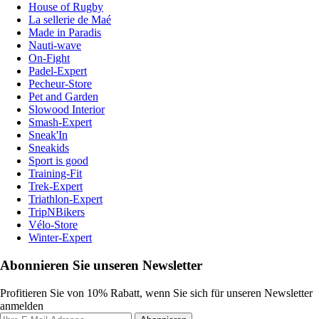
House of Rugby
La sellerie de Maé
Made in Paradis
Nauti-wave
On-Fight
Padel-Expert
Pecheur-Store
Pet and Garden
Slowood Interior
Smash-Expert
Sneak'In
Sneakids
Sport is good
Training-Fit
Trek-Expert
Triathlon-Expert
TripNBikers
Vélo-Store
Winter-Expert
Abonnieren Sie unseren Newsletter
Profitieren Sie von 10% Rabatt, wenn Sie sich für unseren Newsletter
anmelden