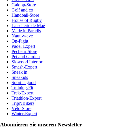
Galopp-Store
Golf and co
Handball-Store
House of Rugby
La sellerie de Maé
Made in Paradis
Nauti-wave
On-Fight
Padel-Expert
Pecheur-Store
Pet and Garden
Slowood Interior
Smash-Expert
Sneak'In
Sneakids
Sport is good
Training-Fit
Trek-Expert
Triathlon-Expert
TripNBikers
Vélo-Store
Winter-Expert
Abonnieren Sie unseren Newsletter