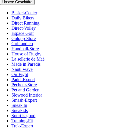
Unsere Geschäfte
Basket-Center
Daily Bikers
Direct Running
Direct-Volley
Espace Golf
Galopp-Store
Golf and co
Handball-Store
House of Rugby
La sellerie de Maé
Made in Paradis
Nauti-wave
On-Fight
Padel-Expert
Pecheur-Store
Pet and Garden
Slowood Interior
Smash-Expert
Sneak'In
Sneakids
Sport is good
Training-Fit
Trek-Expert