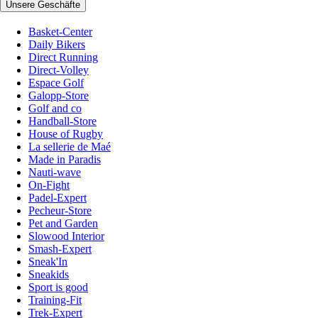
Unsere Geschäfte
Basket-Center
Daily Bikers
Direct Running
Direct-Volley
Espace Golf
Galopp-Store
Golf and co
Handball-Store
House of Rugby
La sellerie de Maé
Made in Paradis
Nauti-wave
On-Fight
Padel-Expert
Pecheur-Store
Pet and Garden
Slowood Interior
Smash-Expert
Sneak'In
Sneakids
Sport is good
Training-Fit
Trek-Expert