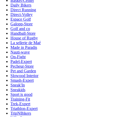
Basket-Center
Daily Bikers
Direct Running
Direct-Volley
Espace Golf
Galopp-Store
Golf and co
Handball-Store
House of Rugby
La sellerie de Maé
Made in Paradis
Nauti-wave
On-Fight
Padel-Expert
Pecheur-Store
Pet and Garden
Slowood Interior
Smash-Expert
Sneak'In
Sneakids
Sport is good
Training-Fit
Trek-Expert
Triathlon-Expert
TripNBikers