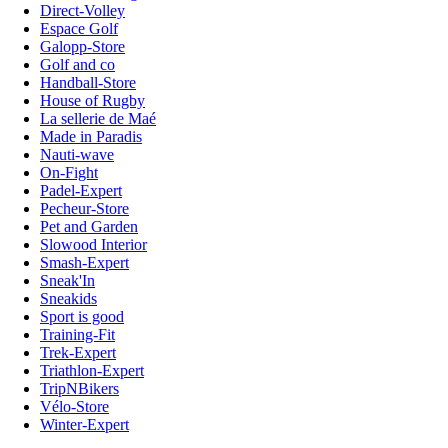
Direct-Volley
Espace Golf
Galopp-Store
Golf and co
Handball-Store
House of Rugby
La sellerie de Maé
Made in Paradis
Nauti-wave
On-Fight
Padel-Expert
Pecheur-Store
Pet and Garden
Slowood Interior
Smash-Expert
Sneak'In
Sneakids
Sport is good
Training-Fit
Trek-Expert
Triathlon-Expert
TripNBikers
Vélo-Store
Winter-Expert