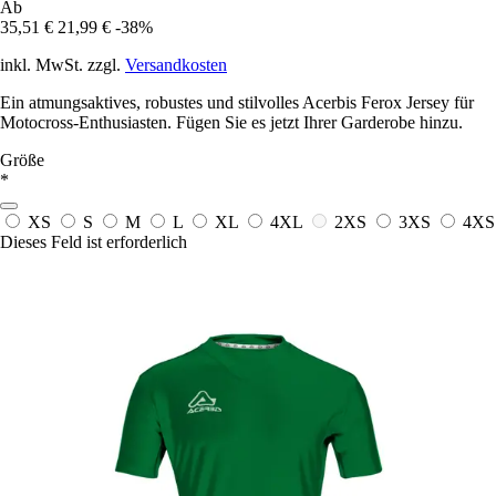
Ab
35,51 €
21,99 €
-38%
inkl. MwSt. zzgl.
Versandkosten
Ein atmungsaktives, robustes und stilvolles Acerbis Ferox Jersey für
Motocross-Enthusiasten. Fügen Sie es jetzt Ihrer Garderobe hinzu.
Größe
*
XS
S
M
L
XL
4XL
2XS
3XS
4XS
Dieses Feld ist erforderlich