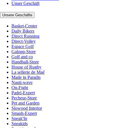
Unser Geschäft
Unsere Geschäfte
Basket-Center
Daily Bikers
Direct Running
Direct-Volley
Espace Golf
Galopp-Store
Golf and co
Handball-Store
House of Rugby
La sellerie de Maé
Made in Paradis
Nauti-wave
On-Fight
Padel-Expert
Pecheur-Store
Pet and Garden
Slowood Interior
Smash-Expert
Sneak'In
Sneakids